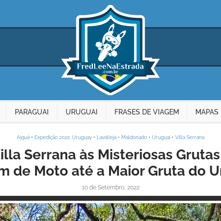
PARAGUAI
URUGUAI
FRASES DE VIAGEM
MAPAS 
Aiguá
•
Expedição 2022: Uruguay
•
Lavalleja
•
Maldonado
•
Uruguai
•
Villa Serrana
lla Serrana às Misteriosas Gruta
m de Moto até a Maior Gruta do U
10 de Setembro, 2022