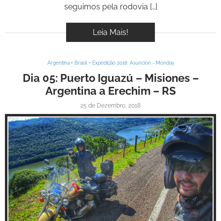
seguimos pela rodovia […]
Leia Mais!
Argentina
•
Brasil
•
Expedição 2018: Asunción - Monday
Dia 05: Puerto Iguazú – Misiones –
Argentina a Erechim – RS
25 de Dezembro, 2018
Inspire-se!