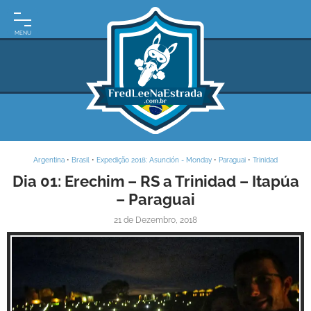
INÍCIO
MOTO
EXPEDIÇÕES
ARGENTINA
BRASIL
Argentina
•
Brasil
•
Expedição 2018: Asunción - Monday
•
Paraguai
•
Trinidad
PARAGUAI
Dia 01: Erechim – RS a Trinidad – Itapúa
– Paraguai
URUGUAI
21 de Dezembro, 2018
FRASES
DE
VIAGEM
MAPAS
RODOVIÁRIOS
E-