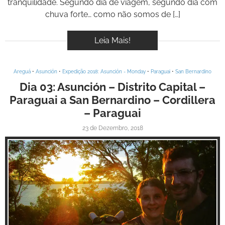
tranquilidade. Segundo dia de viagem, segundo dia com
chuva forte… como não somos de […]
Leia Mais!
Areguá
•
Asunción
•
Expedição 2018: Asunción - Monday
•
Paraguai
•
San Bernardino
Dia 03: Asunción – Distrito Capital –
Paraguai a San Bernardino – Cordillera
– Paraguai
23 de Dezembro, 2018
Inspire-se!