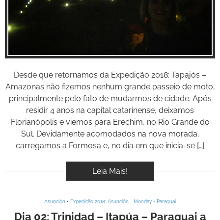
Inspire-se!
BOOK
VÍDEOS
Desde que retornamos da Expedição 2018: Tapajós –
Amazonas não fizemos nenhum grande passeio de moto,
principalmente pelo fato de mudarmos de cidade. Após
residir 4 anos na capital catarinense, deixamos
Florianópolis e viemos para Erechim, no Rio Grande do
Sul. Devidamente acomodados na nova morada,
carregamos a Formosa e, no dia em que inicia-se […]
Leia Mais!
Asunción
•
Expedição 2018: Asunción - Monday
•
Paraguai
Dia 02: Trinidad – Itapúa – Paraguai a