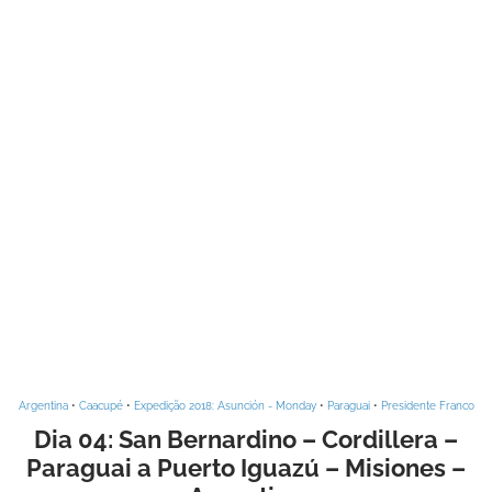
Argentina
•
Caacupé
•
Expedição 2018: Asunción - Monday
•
Paraguai
•
Presidente Franco
Dia 04: San Bernardino – Cordillera –
Paraguai a Puerto Iguazú – Misiones –