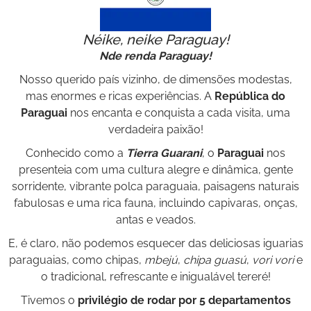
BOOK
VÍDEOS
Néike, neike Paraguay!
Nde renda Paraguay!
Nosso querido país vizinho, de dimensões modestas,
mas enormes e ricas experiências. A
República do
Paraguai
nos encanta e conquista a cada visita, uma
verdadeira paixão!
Conhecido como a
Tierra Guarani
, o
Paraguai
nos
presenteia com uma cultura alegre e dinâmica, gente
sorridente, vibrante polca paraguaia, paisagens naturais
fabulosas e uma rica fauna, incluindo capivaras, onças,
antas e veados.
E, é claro, não podemos esquecer das deliciosas iguarias
paraguaias, como chipas,
mbejú
,
chipa guasú
,
vori vori
e
o tradicional, refrescante e inigualável tereré!
Tivemos o
privilégio de rodar por 5 departamentos