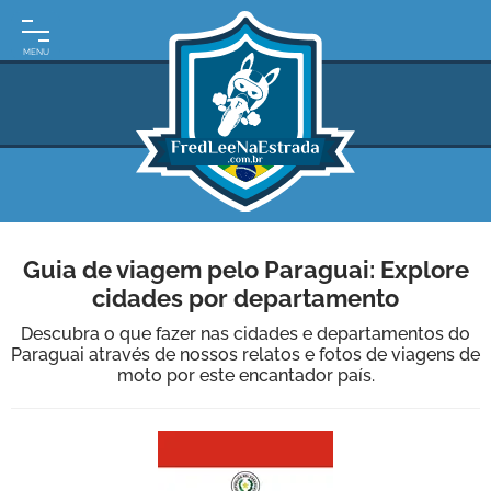
INÍCIO
MOTO
EXPEDIÇÕES
ARGENTINA
BRASIL
Guia de viagem pelo Paraguai: Explore
PARAGUAI
cidades por departamento
URUGUAI
Descubra o que fazer nas cidades e departamentos do
Paraguai através de nossos relatos e fotos de viagens de
FRASES
moto por este encantador país.
DE
VIAGEM
MAPAS
RODOVIÁRIOS
E-