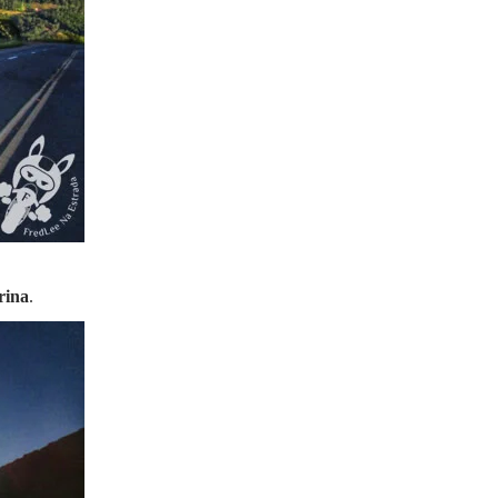
rina
.