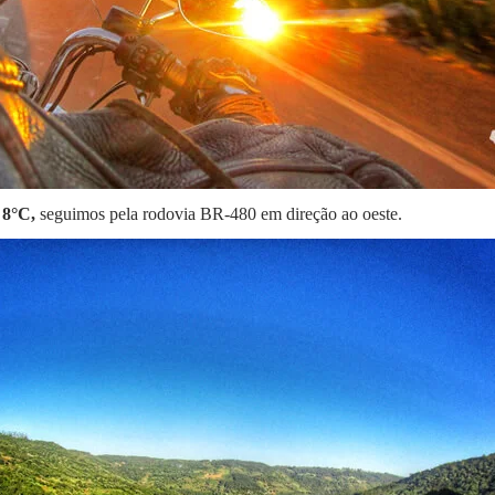
 8°C,
seguimos pela rodovia BR-480 em direção ao oeste.