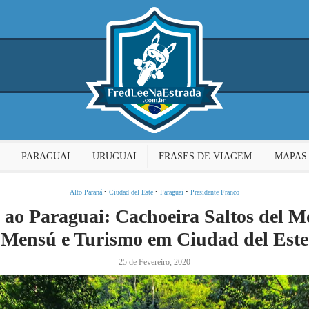
PARAGUAI
URUGUAI
FRASES DE VIAGEM
MAPAS
Alto Paraná
•
Ciudad del Este
•
Paraguai
•
Presidente Franco
ao Paraguai: Cachoeira Saltos del 
Mensú e Turismo em Ciudad del Este
25 de Fevereiro, 2020