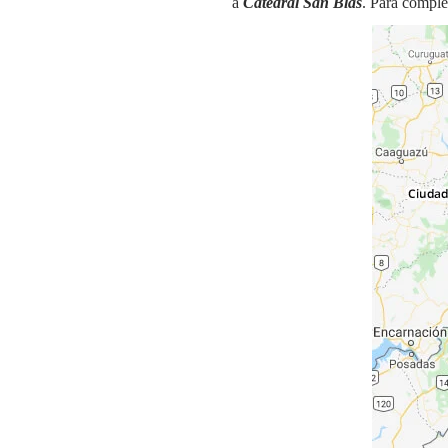
a
Catedral San Blas
. Para comple