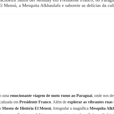
l Mensú, a Mesquita Alkhaulafa e saboreie as delícias da cul
em uma
emocionante viagem de moto rumo ao Paraguai
, onde nos d
ocalizada em
Presidente Franco
. Além de
explorar as vibrantes ruas 
 o
Museu de História El Mensú
, fotografar a magnífica
Mesquita Alk