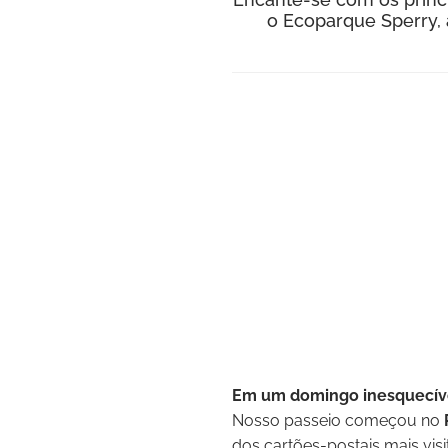
o Ecoparque Sperry,
Em um domingo inesquecível,
Nosso passeio começou no
dos cartões-postais mais vis