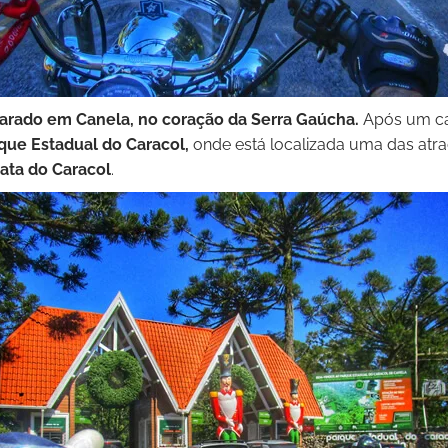
rado em Canela, no coração da Serra Gaúcha.
Após um ca
que Estadual do Caracol,
onde está localizada uma das atra
ata do Caracol
.