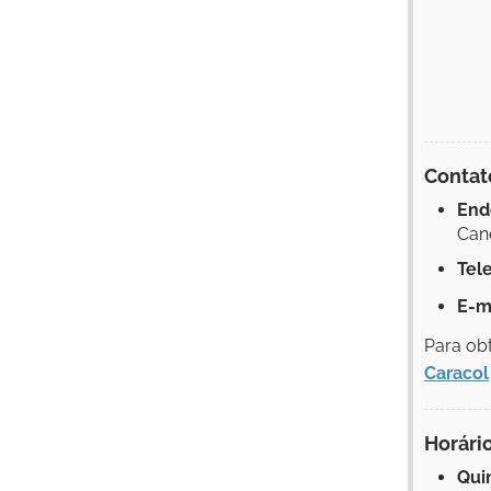
Contat
End
Cane
Tel
E-ma
Para obt
Caracol
Horári
Qui