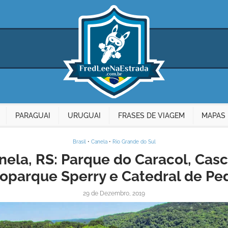
PARAGUAI
URUGUAI
FRASES DE VIAGEM
MAPAS 
Brasil
•
Canela
•
Rio Grande do Sul
ela, RS: Parque do Caracol, Casc
oparque Sperry e Catedral de Pe
29 de Dezembro, 2019