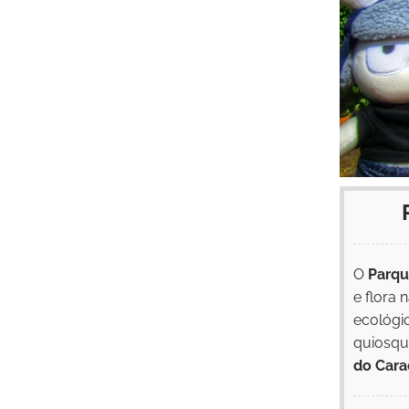
O
Parqu
e flora 
ecológi
quiosqu
do Cara