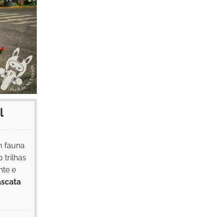
l
m fauna
 trilhas
nte e
scata