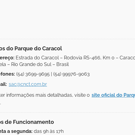
os do Parque do Caracol
ereço:
Estrada do Caracol – Rodovia RS-466, Km 0 – Caracol
la – Rio Grande do Sul – Brasil
efones:
(54) 3699-9695 | (54) 99976-9063
il:
sac@cnct.com.br
er informações mais detalhadas, visite o
site oficial do Par
.
os de Funcionamento
nta a segunda:
das 9h às 17h