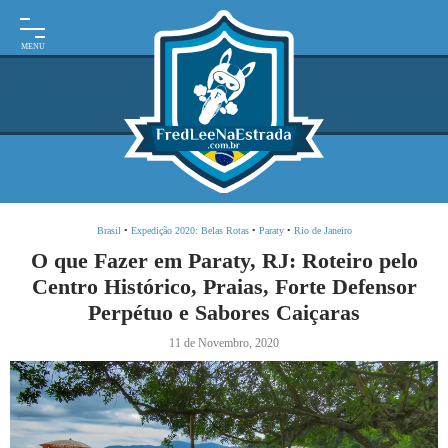
INÍCIO
MOTO
EXPEDIÇÕES
ARGENTINA
BRASIL
Brasil
•
Expedição 2020: Belas Rotas
•
Paraty
•
Rio de Janeiro
PARAGUAI
O que Fazer em Paraty, RJ: Roteiro pelo
Centro Histórico, Praias, Forte Defensor
URUGUAI
Perpétuo e Sabores Caiçaras
FRASES
11 de Novembro, 2020
DE
VIAGEM
MAPAS
RODOVIÁRIOS
E-