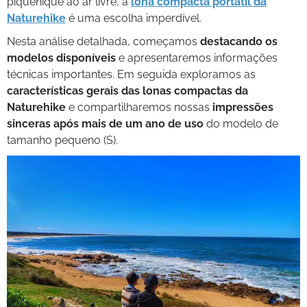
piquenique ao ar livre, a
lona compacta portátil da
BOOK
Naturehike
é uma escolha imperdível.
VÍDEOS
Nesta análise detalhada, começamos
destacando os
modelos disponíveis
e apresentaremos informações
técnicas importantes. Em seguida exploramos as
características gerais das lonas compactas da
Naturehike
e compartilharemos nossas
impressões
sinceras após mais de um ano de uso
do modelo de
tamanho pequeno (S).