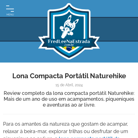
INÍCIO
MOTO
EXPEDIÇÕES
ARGENTINA
BRASIL
Lona Compacta Portátil Naturehike
PARAGUAI
15 de Abril, 2024
URUGUAI
Review completo da lona compacta portátil Naturehike:
Mais de um ano de uso em acampamentos, piqueniques
FRASES
e aventuras ao ar livre.
DE
VIAGEM
MAPAS
Para os amantes da natureza que gostam de acampar,
RODOVIÁRIOS
relaxar à beira-mar, explorar trilhas ou desfrutar de um
E-