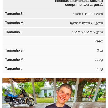
Medidas desmontada (altura x
comprimento x largura):
11cm x 11cm x 2cm
15cm x 12cm x 2,5cm
16cm x 16cm x 3cm
Peso:
65g
100g
210g