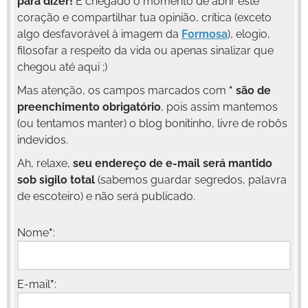
para dizer!
É chegado o momento de abrir este
coração e compartilhar tua opinião, crítica (exceto
algo desfavorável à imagem da
Formosa
), elogio,
filosofar a respeito da vida ou apenas sinalizar que
chegou até aqui ;)
Mas atenção, os campos marcados com
* são de
preenchimento obrigatório
, pois assim mantemos
(ou tentamos manter) o blog bonitinho, livre de robôs
indevidos.
Ah, relaxe,
seu endereço de e-mail será mantido
sob sigilo total
(sabemos guardar segredos, palavra
de escoteiro) e não será publicado.
Nome
*
:
E-mail
*
: