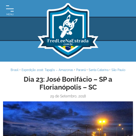
INÍCIO
MOTO
EXPEDIÇÕES
ARGENTINA
BRASIL
Brasil
•
Expedição 2018: Tapajós – Amazonas
•
Paraná
•
Santa Catarina
•
São Paulo
PARAGUAI
Dia 23: José Bonifácio – SP a
Florianópolis – SC
URUGUAI
29 de Setembro, 2018
FRASES
DE
VIAGEM
MAPAS
RODOVIÁRIOS
E-