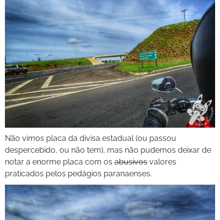
Não vimos placa da divisa estadual (ou passou
despercebido, ou não tem), mas não pudemos deixar de
notar a enorme placa com os
abusivos
valores
praticados pelos pedágios paranaenses.