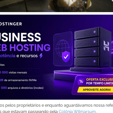
dos pelos proprietários e enquanto aguardávamos nossa re
tas que estavam passeando pela
Colônia Witmarsum
.