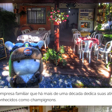
empresa familiar que há mais de uma década dedica suas at
onhecidos como champignons.