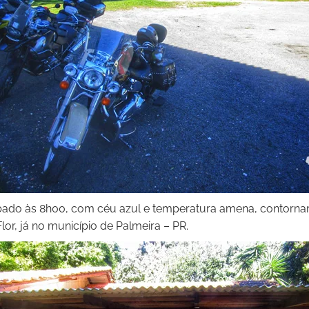
bado às 8h00, com céu azul e temperatura amena, contornam
lor, já no município de Palmeira – PR.