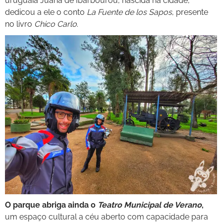
uruguaia Juana de Ibarbourou, nascida na cidade,
dedicou a ele o conto
La Fuente de los Sapos
, presente
no livro
Chico Carlo
.
O parque abriga ainda o
Teatro Municipal de Verano
,
um espaço cultural a céu aberto com capacidade para