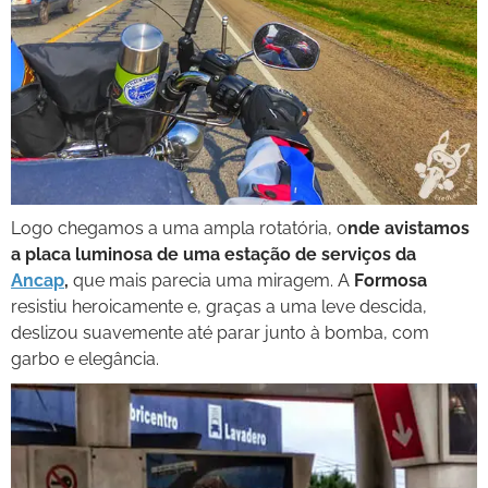
Logo chegamos a uma ampla rotatória, o
nde avistamos
a placa luminosa de uma estação de serviços da
Ancap
,
que mais parecia uma miragem. A
Formosa
resistiu heroicamente e, graças a uma leve descida,
deslizou suavemente até parar junto à bomba, com
garbo e elegância.