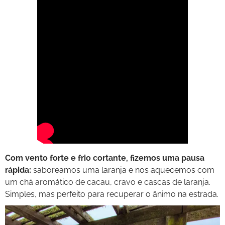
Com vento forte e frio cortante, fizemos uma pausa
rápida:
saboreamos uma laranja e nos aquecemos com
um chá aromático de cacau, cravo e cascas de laranja.
Simples, mas perfeito para recuperar o ânimo na estrada.