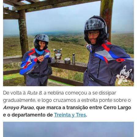
De volta à
Ruta 8
, a neblina começou a se dissipar
gradualmente, e logo cruzamos a estreita ponte sobre o
Arroyo Parao
, que marca a transição entre Cerro Largo
e o departamento de
Treinta y Tres
.