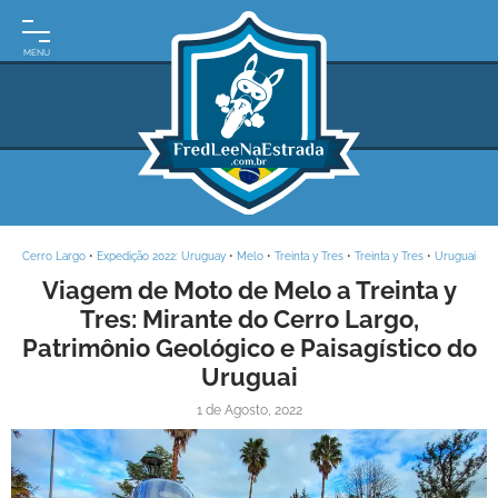
INÍCIO
MOTO
EXPEDIÇÕES
ARGENTINA
BRASIL
Cerro Largo
•
Expedição 2022: Uruguay
•
Melo
•
Treinta y Tres
•
Treinta y Tres
•
Uruguai
PARAGUAI
Viagem de Moto de Melo a Treinta y
Tres: Mirante do Cerro Largo,
URUGUAI
Patrimônio Geológico e Paisagístico do
FRASES
Uruguai
DE
VIAGEM
1 de Agosto, 2022
MAPAS
RODOVIÁRIOS
E-