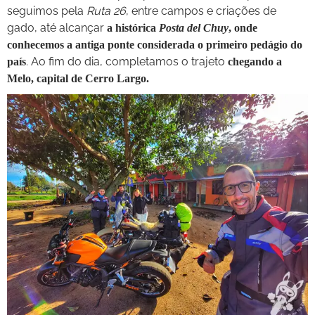
seguimos pela
Ruta 26
, entre campos e criações de
gado, até alcançar
a histórica
Posta del Chuy
, onde
conhecemos a antiga ponte considerada o primeiro pedágio do
. Ao fim do dia, completamos o trajeto
país
chegando a
Melo, capital de Cerro Largo.