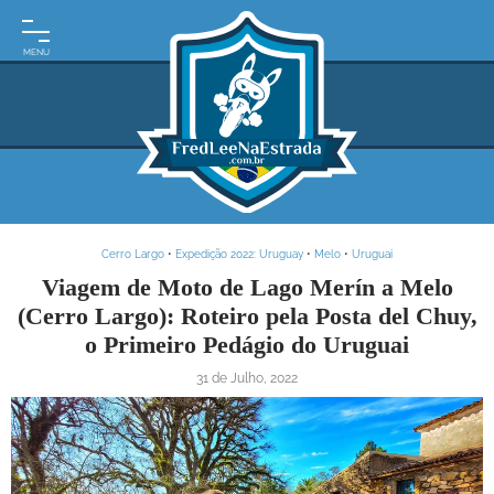
INÍCIO
MOTO
EXPEDIÇÕES
ARGENTINA
BRASIL
Cerro Largo
•
Expedição 2022: Uruguay
•
Melo
•
Uruguai
PARAGUAI
Viagem de Moto de Lago Merín a Melo
(Cerro Largo): Roteiro pela Posta del Chuy,
URUGUAI
o Primeiro Pedágio do Uruguai
FRASES
31 de Julho, 2022
DE
VIAGEM
MAPAS
RODOVIÁRIOS
E-