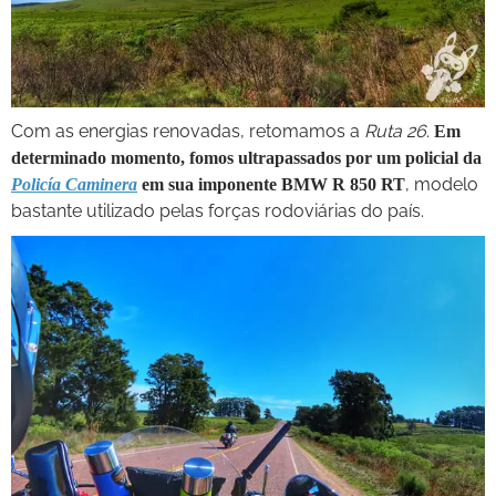
Com as energias renovadas, retomamos a
Ruta 26
.
Em
determinado momento, fomos ultrapassados por um policial da
, modelo
Policía Caminera
em sua imponente BMW R 850 RT
bastante utilizado pelas forças rodoviárias do país.