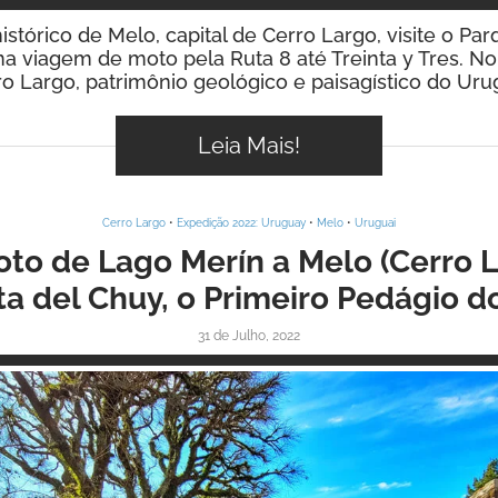
istórico de Melo, capital de Cerro Largo, visite o Par
a viagem de moto pela Ruta 8 até Treinta y Tres. N
o Largo, patrimônio geológico e paisagístico do Uru
Leia Mais!
Cerro Largo
•
Expedição 2022: Uruguay
•
Melo
•
Uruguai
o de Lago Merín a Melo (Cerro La
ta del Chuy, o Primeiro Pedágio d
31 de Julho, 2022