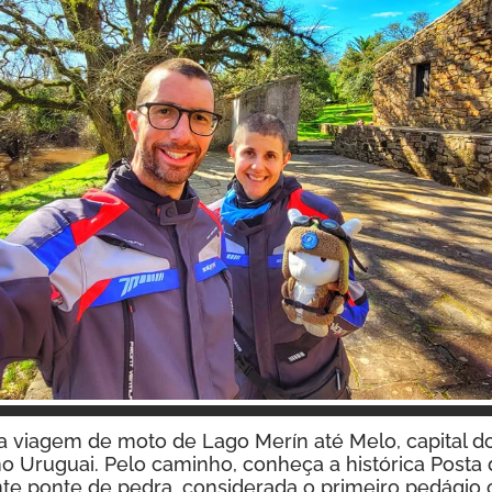
Inspire-se!
viagem de moto de Lago Merín até Melo, capital d
no Uruguai. Pelo caminho, conheça a histórica Posta 
e ponte de pedra, considerada o primeiro pedágio of