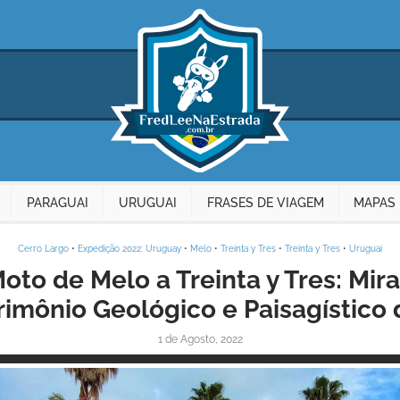
PARAGUAI
URUGUAI
FRASES DE VIAGEM
MAPAS 
Cerro Largo
•
Expedição 2022: Uruguay
•
Melo
•
Treinta y Tres
•
Treinta y Tres
•
Uruguai
to de Melo a Treinta y Tres: Mir
rimônio Geológico e Paisagístico
1 de Agosto, 2022