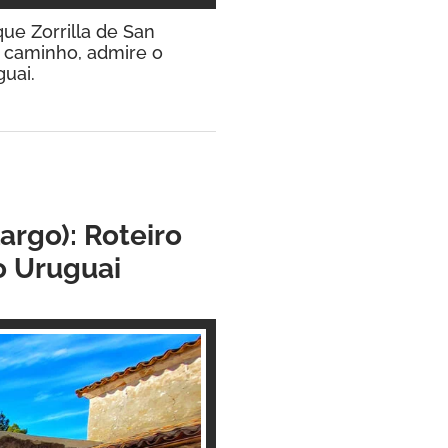
que Zorrilla de San
o caminho, admire o
guai.
rgo): Roteiro
o Uruguai