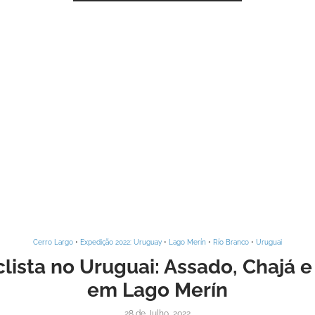
Cerro Largo
•
Expedição 2022: Uruguay
•
Lago Merín
•
Río Branco
•
Uruguai
lista no Uruguai: Assado, Chajá 
em Lago Merín
28 de Julho, 2022