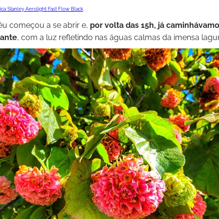
éu começou a se abrir e,
por volta das 15h, já caminhávamo
rante
, com a luz refletindo nas águas calmas da imensa lag