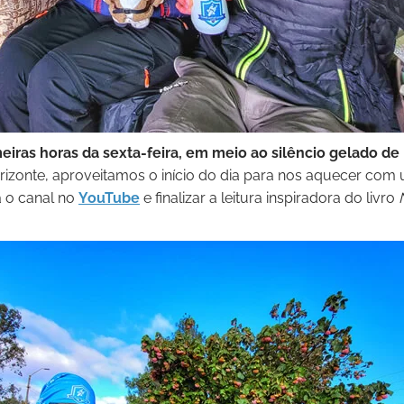
iras horas da sexta-feira, em meio ao silêncio gelado de
izonte, aproveitamos o início do dia para nos aquecer com
a o canal no
YouTube
e finalizar a leitura inspiradora do livro