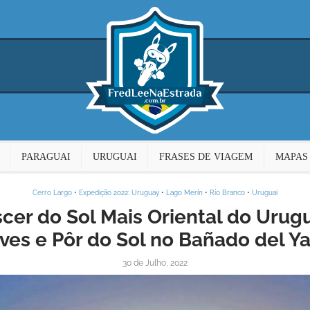
PARAGUAI
URUGUAI
FRASES DE VIAGEM
MAPAS
Cerro Largo
•
Expedição 2022: Uruguay
•
Lago Merín
•
Río Branco
•
Uruguai
cer do Sol Mais Oriental do Urug
ves e Pôr do Sol no Bañado del Y
30 de Julho, 2022