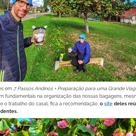
tes em
7 Passos Andinos + Preparação para uma Grande Viag
foram fundamentais na organização das nossas bagagens, m
 o trabalho do casal, fica a recomendação:
o
site
deles re
ndentes.