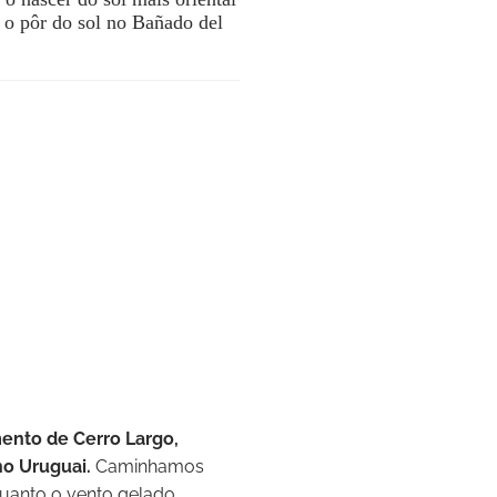
 o pôr do sol no Bañado del
mento de Cerro Largo,
no Uruguai.
Caminhamos
quanto o vento gelado