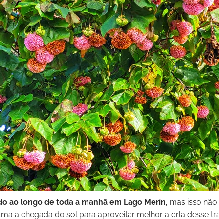
ado ao longo de toda a manhã em Lago Merín,
mas isso não 
a a chegada do sol para aproveitar melhor a orla desse tra