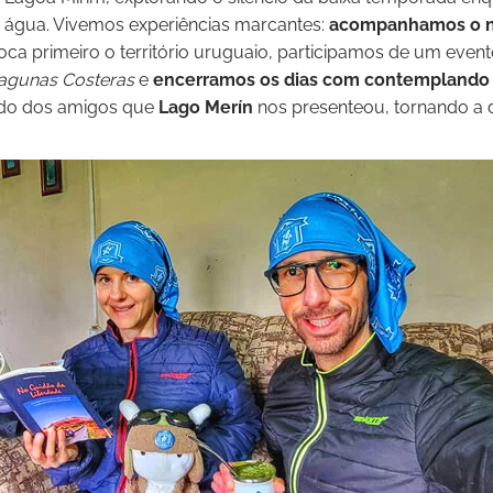
água. Vivemos experiências marcantes:
acompanhamos o na
 toca primeiro o território uruguaio, participamos de um eve
agunas Costeras
e
encerramos os dias com contemplando o
ado dos amigos que
Lago Merín
nos presenteou, tornando a 