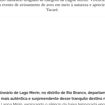
m evento de avistamento de aves em meio à natureza e aprecie
Yacaré.
neário de Lago Merín, no distrito de Río Branco, departa
 mais autêntica e surpreendente desse tranquilo destino 
da Lagoa Mirim, explorando o silêncio da baixa temporada en