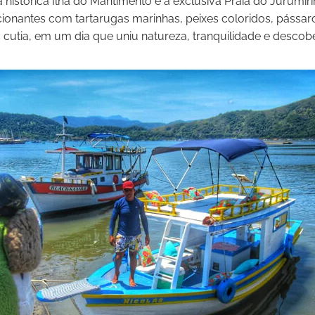
 histórica Ilha do Mantimento e a exclusiva Praia do Jurumir
nantes com tartarugas marinhas, peixes coloridos, pássaros
 cutia, em um dia que uniu natureza, tranquilidade e desco