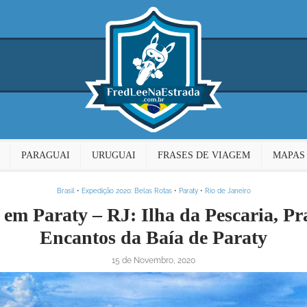
PARAGUAI
URUGUAI
FRASES DE VIAGEM
MAPAS
Brasil
•
Expedição 2020: Belas Rotas
•
Paraty
•
Rio de Janeiro
 em Paraty – RJ: Ilha da Pescaria, Pr
Encantos da Baía de Paraty
15 de Novembro, 2020