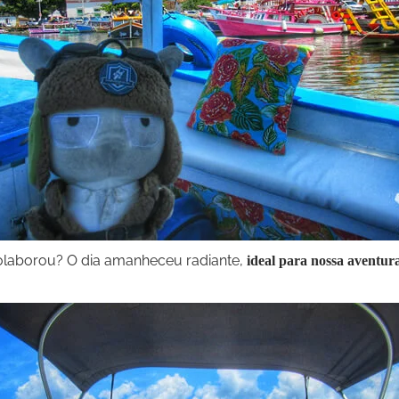
olaborou? O dia amanheceu radiante,
ideal para nossa aventura