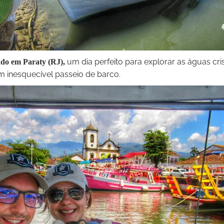
um dia perfeito para explorar as águas cris
do em Paraty (RJ),
m inesquecível passeio de barco.