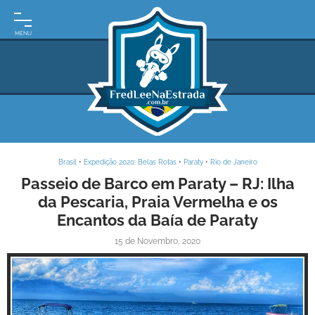
INÍCIO
MOTO
EXPEDIÇÕES
ARGENTINA
BRASIL
Brasil
•
Expedição 2020: Belas Rotas
•
Paraty
•
Rio de Janeiro
PARAGUAI
Passeio de Barco em Paraty – RJ: Ilha
da Pescaria, Praia Vermelha e os
URUGUAI
Encantos da Baía de Paraty
FRASES
15 de Novembro, 2020
DE
VIAGEM
MAPAS
RODOVIÁRIOS
E-