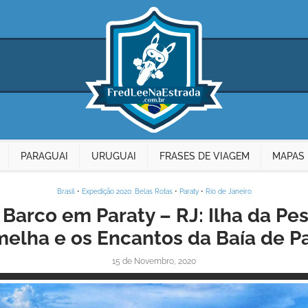
PARAGUAI
URUGUAI
FRASES DE VIAGEM
MAPAS 
Brasil
•
Expedição 2020: Belas Rotas
•
Paraty
•
Rio de Janeiro
Barco em Paraty – RJ: Ilha da Pes
elha e os Encantos da Baía de P
15 de Novembro, 2020