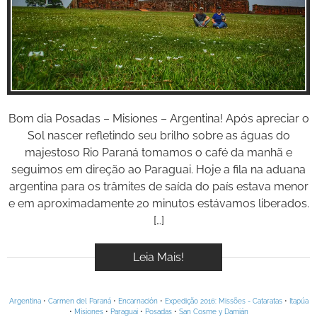
BOOK
Inspire-se!
VÍDEOS
Bom dia Posadas – Misiones – Argentina! Após apreciar o
Sol nascer refletindo seu brilho sobre as águas do
majestoso Rio Paraná tomamos o café da manhã e
seguimos em direção ao Paraguai. Hoje a fila na aduana
argentina para os trâmites de saída do país estava menor
e em aproximadamente 20 minutos estávamos liberados.
[…]
Leia Mais!
Argentina
•
Carmen del Paraná
•
Encarnación
•
Expedição 2016: Missões - Cataratas
•
Itapúa
•
Misiones
•
Paraguai
•
Posadas
•
San Cosme y Damián