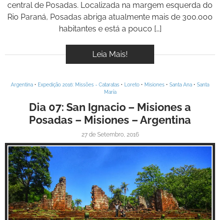
central de Posadas. Localizada na margem esquerda do
Rio Paraná, Posadas abriga atualmente mais de 300.000
habitantes e está a pouco […]
Leia Mais!
Argentina
•
Expedição 2016: Missões - Cataratas
•
Loreto
•
Misiones
•
Santa Ana
•
Santa
María
Dia 07: San Ignacio – Misiones a
Posadas – Misiones – Argentina
27 de Setembro, 2016
Inspire-se!