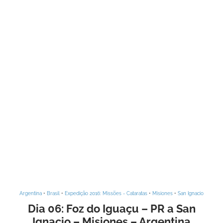
Argentina
•
Brasil
•
Expedição 2016: Missões - Cataratas
•
Misiones
•
San Ignacio
Dia 06: Foz do Iguaçu – PR a San
Ignacio – Misiones – Argentina