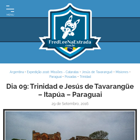
INÍCIO
MOTO
EXPEDIÇÕES
ARGENTINA
BRASIL
Argentina
•
Expedição 2016: Missões - Cataratas
•
Jesús de Tavarangué
•
Misiones
•
PARAGUAI
Paraguai
•
Posadas
•
Trinidad
Dia 09: Trinidad e Jesús de Tavarangüe
URUGUAI
– Itapúa – Paraguai
FRASES
29 de Setembro, 2016
DE
VIAGEM
MAPAS
RODOVIÁRIOS
E-