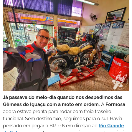
Já passava do meio-dia quando nos despedimos das
Gêmeas do Iguaçu com a moto em ordem.
A
Formosa
agora estava pronta para rodar com freio traseiro
funcional. Sem destino fixo, seguimos para o sul. Havia
pensado em pegar a BR-116 em direção ao
Rio Grande