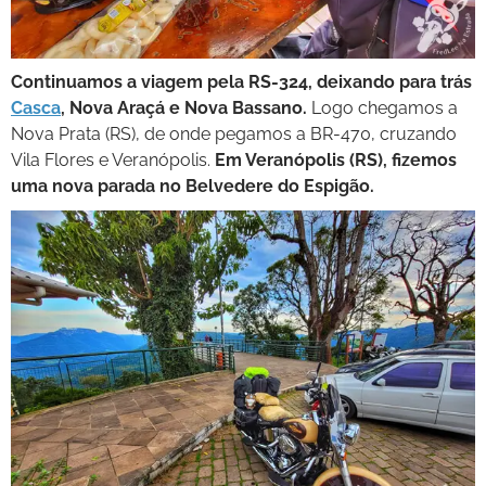
Continuamos a viagem pela RS-324, deixando para trás
Casca
, Nova Araçá e Nova Bassano.
Logo chegamos a
Nova Prata (RS), de onde pegamos a BR-470, cruzando
Vila Flores e Veranópolis.
Em Veranópolis (RS), fizemos
uma nova parada no Belvedere do Espigão.