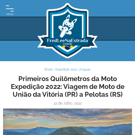
INÍCIO
MOTO
EXPEDIÇÕES
ARGENTINA
BRASIL
Brasil
•
Expedição 2022: Uruguay
PARAGUAI
Primeiros Quilômetros da Moto
Expedição 2022: Viagem de Moto de
URUGUAI
União da Vitória (PR) a Pelotas (RS)
FRASES
22 de Julho, 2022
DE
VIAGEM
MAPAS
RODOVIÁRIOS
E-