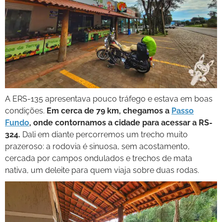
A ERS-135 apresentava pouco tráfego e estava em boas
condições.
Em cerca de 79 km, chegamos a
Passo
Fundo
, onde contornamos a cidade para acessar a RS-
324.
Dali em diante percorremos um trecho muito
prazeroso: a rodovia é sinuosa, sem acostamento,
cercada por campos ondulados e trechos de mata
nativa, um deleite para quem viaja sobre duas rodas.