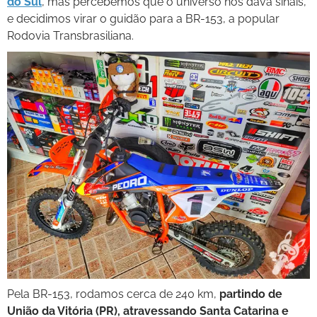
do Sul
, mas percebemos que o universo nos dava sinais,
e decidimos virar o guidão para a BR-153, a popular
Rodovia Transbrasiliana.
Pela BR-153, rodamos cerca de 240 km,
partindo de
União da Vitória (PR), atravessando Santa Catarina e