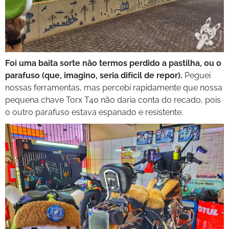
Foi uma baita sorte não termos perdido a pastilha, ou o
parafuso (que, imagino, seria difícil de repor).
Peguei
nossas ferramentas, mas percebi rapidamente que nossa
pequena chave Torx T40 não daria conta do recado, pois
o outro parafuso estava espanado e resistente.