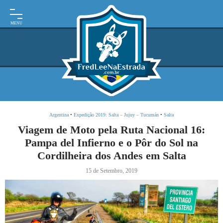
INÍCIO
MOTO
EXPEDIÇÕES
ARGENTINA
BRASIL
Argentina
•
Expedição 2019: Salta – Jujuy – Tucumán
•
Salta
PARAGUAI
Viagem de Moto pela Ruta Nacional 16:
Pampa del Infierno e o Pôr do Sol na
URUGUAI
Cordilheira dos Andes em Salta
FRASES
15 de Setembro, 2019
DE
VIAGEM
MAPAS
RODOVIÁRIOS
E-