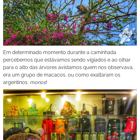
Em determinado momento durante a caminhada
percebemos que estávamos sendo vigiados e ao olhar
para o alto das árvores avistamos quem nos observava,
era um grupo de macacos, ou como exaltaram os
argentinos:
monos
!