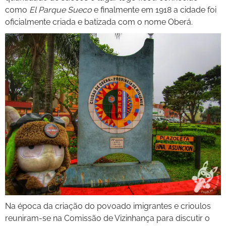
como
El Parque Sueco
e finalmente em 1918 a cidade foi
oficialmente criada e batizada com o nome Oberá.
Na época da criação do povoado imigrantes e crioulos
reuniram-se na Comissão de Vizinhança para discutir o