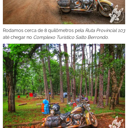
Rodamos cerca de 8 quilômetros pela
Ruta Provincial 103
até chegar no
Complexo Turístico Salto Berrondo
.