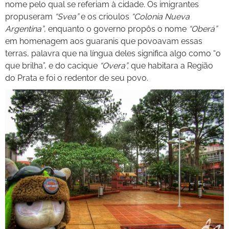
nome pelo qual se referiam à cidade. Os imigrantes
propuseram
“Svea”
e os crioulos
“Colonia Nueva
Argentina”
, enquanto o governo propôs o nome
“Oberá”
em homenagem aos guaranis que povoavam essas
terras, palavra que na língua deles significa algo como “o
que brilha”, e do cacique
“Overa”,
que habitara a Região
do Prata e foi o redentor de seu povo.