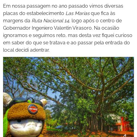
Em nossa passagem no ano passado vimos diversas
placas do estabelecimento
Las Marías
que fica às
margens da
Ruta Nacional 14
, logo após o centro de
Gobernador Ingeniero Valentin Virasoro. Na ocasião
ignoramos e seguimos reto, mas desta vez fiquei curioso
em saber do que se tratava e ao passar pela entrada do
local decidi adentrar.