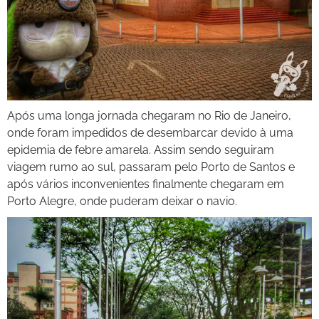
Após uma longa jornada chegaram no Rio de Janeiro,
onde foram impedidos de desembarcar devido à uma
epidemia de febre amarela. Assim sendo seguiram
viagem rumo ao sul, passaram pelo Porto de Santos e
após vários inconvenientes finalmente chegaram em
Porto Alegre, onde puderam deixar o navio.