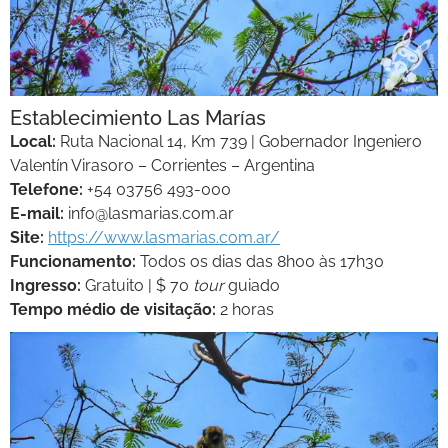
Establecimiento Las Marías
Local:
Ruta Nacional 14, Km 739 | Gobernador Ingeniero
Valentín Virasoro – Corrientes – Argentina
Telefone:
+54 03756 493-000
E-mail:
info@lasmarias.com.ar
Site:
https://www.lasmarias.com.ar/
Funcionamento:
Todos os dias das 8h00 às 17h30
Ingresso:
Gratuito | $ 70
tour
guiado
Tempo médio de visitação:
2 horas