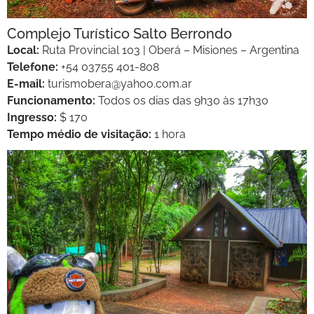
Complejo Turístico Salto Berrondo
Local:
Ruta Provincial 103 | Oberá – Misiones – Argentina
Telefone:
+54 03755 401-808
E-mail:
turismobera@yahoo.com.ar
Funcionamento:
Todos os dias das 9h30 às 17h30
Ingresso:
$ 170
Tempo médio de visitação:
1 hora