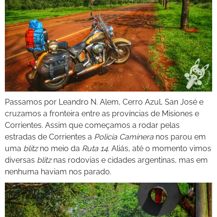
Passamos por Leandro N. Alem, Cerro Azul, San José e
cruzamos a fronteira entre as províncias de Misiones e
Corrientes. Assim que começamos a rodar pelas
estradas de Corrientes a
Policia Caminera
nos parou em
uma
blitz
no meio da
Ruta 14
. Aliás, até o momento vimos
diversas
blitz
nas rodovias e cidades argentinas, mas em
nenhuma haviam nos parado.