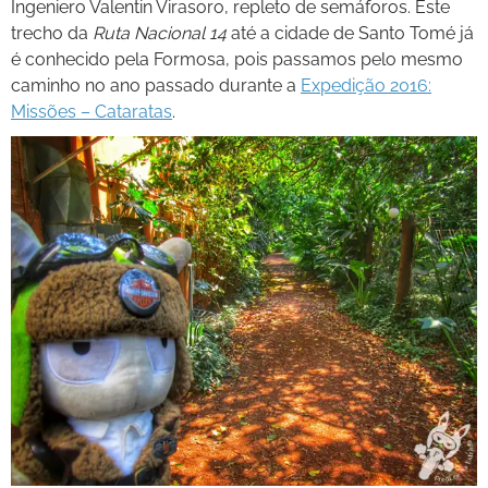
Ingeniero Valentin Virasoro, repleto de semáforos. Este
trecho da
Ruta Nacional 14
até a cidade de Santo Tomé já
é conhecido pela Formosa, pois passamos pelo mesmo
caminho no ano passado durante a
Expedição 2016:
Missões – Cataratas
.