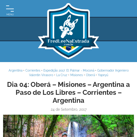
INÍCIO
MOTO
EXPEDIÇÕES
ARGENTINA
BRASIL
Argentina
•
Corrientes
•
Expedição 2017: El Palmar - Moconá
•
Gobernador Ingeniero
PARAGUAI
Valentin Virasoro
•
La Cruz
•
Misiones
•
Oberá
•
Yapeyú
Dia 04: Oberá – Misiones – Argentina a
URUGUAI
Paso de Los Libres – Corrientes –
Argentina
FRASES
DE
24 de Setembro, 2017
VIAGEM
MAPAS
RODOVIÁRIOS
E-