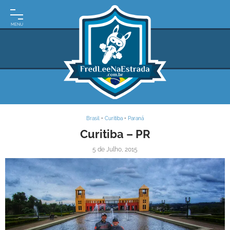
INÍCIO
MOTO
EXPEDIÇÕES
ARGENTINA
BRASIL
Brasil
•
Curitiba
•
Paraná
PARAGUAI
Curitiba – PR
5 de Julho, 2015
URUGUAI
FRASES
DE
VIAGEM
MAPAS
RODOVIÁRIOS
E-