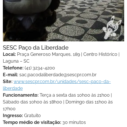
SESC Paço da Liberdade
Local:
Praça Generoso Marques, 189 | Centro Histórico |
Laguna – SC
Telefone:
(41) 3234-4200
E-mail:
sac.pacodaliberdade@sescpr.com.br
Site:
www.sescpr.com.br/unidades/sesc-paco-da-
liberdade
Funcionamento:
Terça a sexta das 10h00 às 21h00 |
Sábado das 10h00 às 18h00 | Domingo das 11h00 às
17h00
Ingresso:
Gratuito
Tempo médio de visitação:
30 minutos