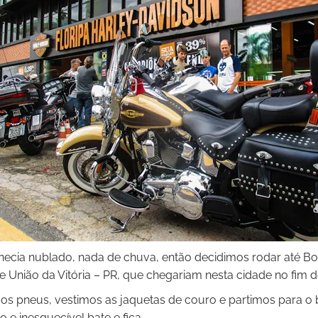
cia nublado, nada de chuva, então decidimos rodar até Bo
 União da Vitória – PR, que chegariam nesta cidade no fim d
os pneus, vestimos as jaquetas de couro e partimos para o b
 e inesquecível bate e fica.