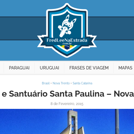
PARAGUAI
URUGUAI
FRASES DE VIAGEM
MAPAS 
Brasil
•
Nova Trento
•
Santa Catarina
C e Santuário Santa Paulina – Nova
8 de Fevereiro, 2015