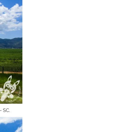
– SC.