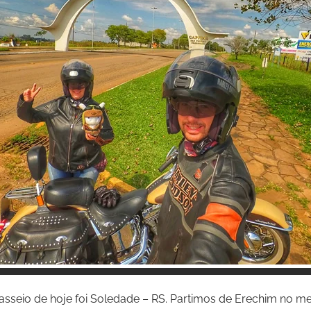
Inspire-se!
passeio de hoje foi Soledade – RS. Partimos de Erechim no