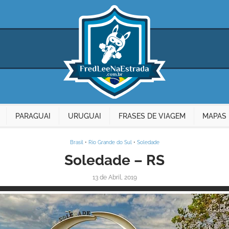
PARAGUAI
URUGUAI
FRASES DE VIAGEM
MAPAS 
Brasil
•
Rio Grande do Sul
•
Soledade
Soledade – RS
13 de Abril, 2019