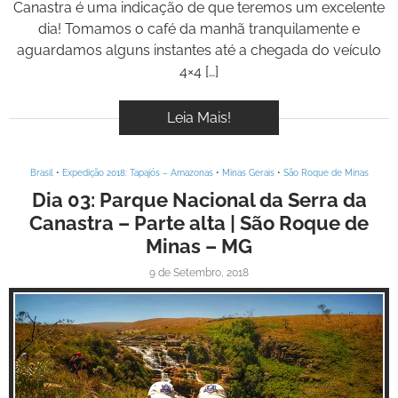
Canastra é uma indicação de que teremos um excelente
dia! Tomamos o café da manhã tranquilamente e
aguardamos alguns instantes até a chegada do veículo
4×4 […]
Leia Mais!
Brasil
•
Expedição 2018: Tapajós – Amazonas
•
Minas Gerais
•
São Roque de Minas
Dia 03: Parque Nacional da Serra da
Canastra – Parte alta | São Roque de
Minas – MG
9 de Setembro, 2018
Inspire-se!