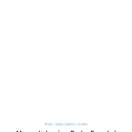
Brasil
•
Santa Catarina
•
Urubici