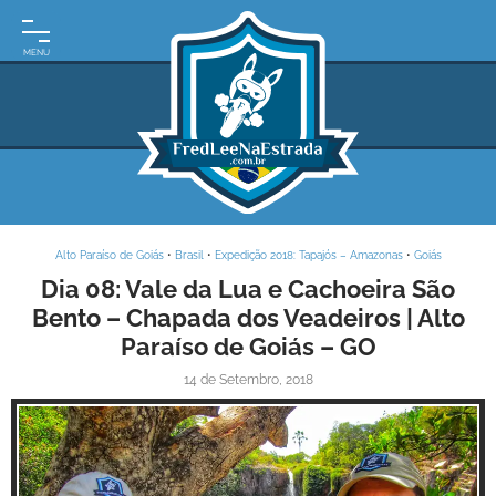
INÍCIO
MOTO
EXPEDIÇÕES
ARGENTINA
BRASIL
Alto Paraíso de Goiás
•
Brasil
•
Expedição 2018: Tapajós – Amazonas
•
Goiás
PARAGUAI
Dia 08: Vale da Lua e Cachoeira São
Bento – Chapada dos Veadeiros | Alto
URUGUAI
Paraíso de Goiás – GO
FRASES
14 de Setembro, 2018
DE
VIAGEM
MAPAS
RODOVIÁRIOS
E-