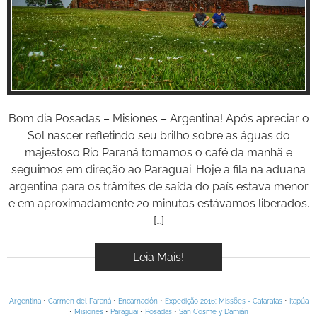
BOOK
Inspire-se!
VÍDEOS
Bom dia Posadas – Misiones – Argentina! Após apreciar o
Sol nascer refletindo seu brilho sobre as águas do
majestoso Rio Paraná tomamos o café da manhã e
seguimos em direção ao Paraguai. Hoje a fila na aduana
argentina para os trâmites de saída do país estava menor
e em aproximadamente 20 minutos estávamos liberados.
[…]
Leia Mais!
Argentina
•
Carmen del Paraná
•
Encarnación
•
Expedição 2016: Missões - Cataratas
•
Itapúa
•
Misiones
•
Paraguai
•
Posadas
•
San Cosme y Damián