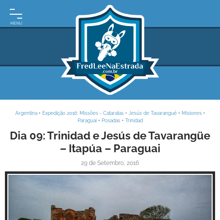
INÍCIO
MOTO
EXPEDIÇÕES
ARGENTINA
BRASIL
Argentina
•
Expedição 2016: Missões - Cataratas
•
Jesús de Tavarangué
•
Misiones
•
PARAGUAI
Paraguai
•
Posadas
•
Trinidad
Dia 09: Trinidad e Jesús de Tavarangüe
URUGUAI
– Itapúa – Paraguai
FRASES
29 de Setembro, 2016
DE
VIAGEM
MAPAS
RODOVIÁRIOS
E-