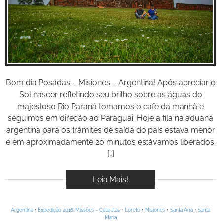
BOOK
Inspire-se!
VÍDEOS
Bom dia Posadas – Misiones – Argentina! Após apreciar o
Sol nascer refletindo seu brilho sobre as águas do
majestoso Rio Paraná tomamos o café da manhã e
seguimos em direção ao Paraguai. Hoje a fila na aduana
argentina para os trâmites de saída do país estava menor
e em aproximadamente 20 minutos estávamos liberados.
[…]
Leia Mais!
Argentina
•
Expedição 2016: Missões - Cataratas
•
Loreto
•
Misiones
•
Santa Ana
•
Santa
María