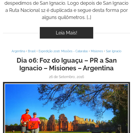
despedimos de San Ignacio. Logo depois de San Ignacio
a Ruta Nacional 12 é duplicada e segue desta forma por
alguns quilômetros. […]
Leia Mais!
Argentina
•
Brasil
•
Expedição 2016: Missões - Cataratas
•
Misiones
•
San Ignacio
Dia 06: Foz do Iguaçu – PR a San
Ignacio – Misiones – Argentina
26 de Setembro, 2016
Inspire-se!