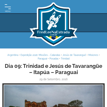
INÍCIO
MOTO
EXPEDIÇÕES
ARGENTINA
BRASIL
Argentina
•
Expedição 2016: Missões - Cataratas
•
Jesús de Tavarangué
•
Misiones
•
PARAGUAI
Paraguai
•
Posadas
•
Trinidad
Dia 09: Trinidad e Jesús de Tavarangüe
URUGUAI
– Itapúa – Paraguai
FRASES
29 de Setembro, 2016
DE
VIAGEM
MAPAS
RODOVIÁRIOS
E-