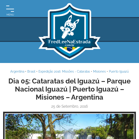
INÍCIO
MOTO
EXPEDIÇÕES
ARGENTINA
BRASIL
Argentina
•
Brasil
•
Expedição 2016: Missões - Cataratas
•
Misiones
•
Puerto Iguazú
PARAGUAI
Dia 05: Cataratas del Iguazú – Parque
Nacional Iguazú | Puerto Iguazú –
URUGUAI
Misiones – Argentina
FRASES
25 de Setembro, 2016
DE
VIAGEM
MAPAS
RODOVIÁRIOS
E-