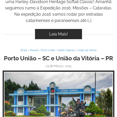
uma Harley-Davidson Heritage Softail Classic! Amanhã
seguimos rumo à Expedição 2016: Missões – Cataratas.
Na expedição 2016 vamos rodar por estradas
catarinenses e paranaenses até […]
Leia Mais!
Brasil
•
Paraná
•
Porto União
•
Santa Catarina
•
União da Vitória
Porto União – SC e União da Vitória – PR
23 de Março, 2015
Inspire-se!