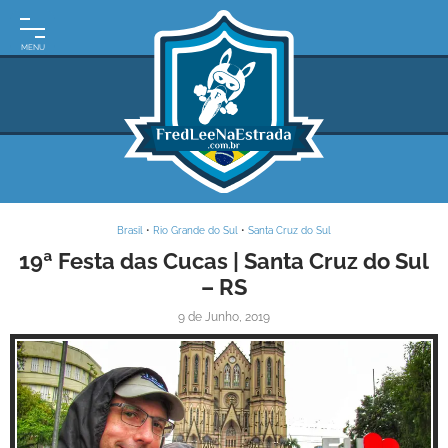
INÍCIO
MOTO
EXPEDIÇÕES
ARGENTINA
BRASIL
Brasil
•
Rio Grande do Sul
•
Santa Cruz do Sul
PARAGUAI
19ª Festa das Cucas | Santa Cruz do Sul
– RS
URUGUAI
9 de Junho, 2019
FRASES
DE
VIAGEM
MAPAS
RODOVIÁRIOS
E-