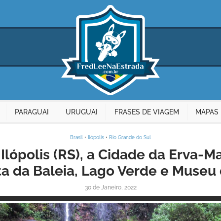
PARAGUAI
URUGUAI
FRASES DE VIAGEM
MAPAS 
Brasil
•
Ilópolis
•
Rio Grande do Sul
lópolis (RS), a Cidade da Erva-Ma
a da Baleia, Lago Verde e Museu
30 de Janeiro, 2022