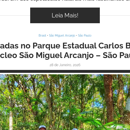
Leia Mais!
Brasil
•
São Miguel Arcanjo
•
São Paulo
iadas no Parque Estadual Carlos B
cleo São Miguel Arcanjo – São Pa
28 de Janeiro, 2026