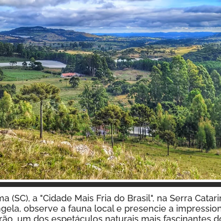
Inspire-se!
(SC), a "Cidade Mais Fria do Brasil", na Serra Cata
gela, observe a fauna local e presencie a impressio
ão, um dos espetáculos naturais mais fascinantes do 