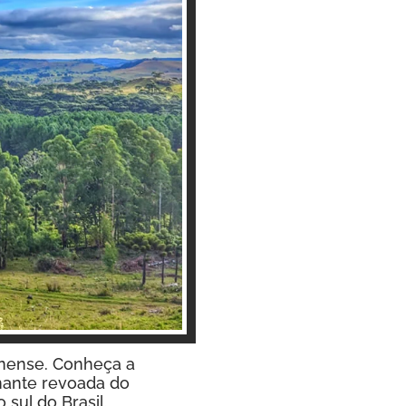
rinense. Conheça a
nante revoada do
sul do Brasil.