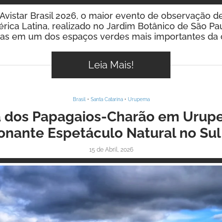
 Avistar Brasil 2026, o maior evento de observação d
rica Latina, realizado no Jardim Botânico de São Pa
ilhas em um dos espaços verdes mais importantes da ca
Leia Mais!
Brasil
•
Santa Catarina
•
Urupema
 dos Papagaios-Charão em Urupe
onante Espetáculo Natural no Sul 
15 de Abril, 2026