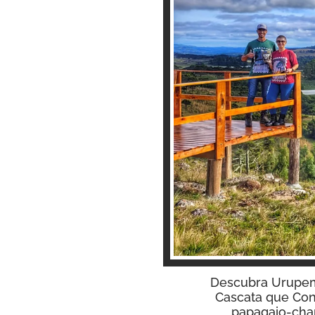
Descubra Urupema 
Cascata que Con
papagaio-char