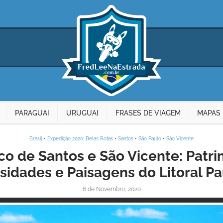
PARAGUAI
URUGUAI
FRASES DE VIAGEM
MAPAS 
Brasil
•
Expedição 2020: Belas Rotas
•
Santos
•
São Paulo
•
São Vicente
co de Santos e São Vicente: Patri
sidades e Paisagens do Litoral Pa
6 de Novembro, 2020