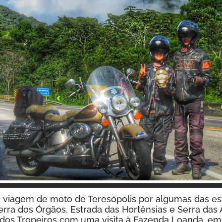
Inspire-se!
iagem de moto de Teresópolis por algumas das est
erra dos Órgãos, Estrada das Hortênsias e Serra das 
dos Tropeiros com uma visita à Fazenda Loanda, em