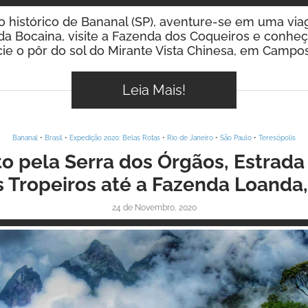
o histórico de Bananal (SP), aventure-se em uma vi
da Bocaina, visite a Fazenda dos Coqueiros e conhe
cie o pôr do sol do Mirante Vista Chinesa, em Campos
Leia Mais!
Bananal
•
Brasil
•
Expedição 2020: Belas Rotas
•
Rio de Janeiro
•
São Paulo
•
Teresópolis
 pela Serra dos Órgãos, Estrada
s Tropeiros até a Fazenda Loanda,
24 de Novembro, 2020