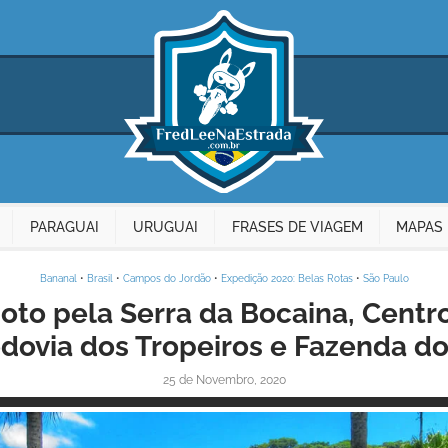
PARAGUAI
URUGUAI
FRASES DE VIAGEM
MAPAS 
Bananal
•
Brasil
•
Campos do Jordão
•
Expedição 2020: Belas Rotas
•
São Paulo
to pela Serra da Bocaina, Centro
dovia dos Tropeiros e Fazenda d
25 de Novembro, 2020