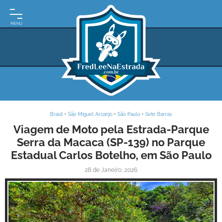
INÍCIO
MOTO
EXPEDIÇÕES
ARGENTINA
BRASIL
Brasil
•
São Miguel Arcanjo
•
São Paulo
•
Sete Barras
PARAGUAI
Viagem de Moto pela Estrada-Parque
Serra da Macaca (SP-139) no Parque
URUGUAI
Estadual Carlos Botelho, em São Paulo
FRASES
28 de Janeiro, 2026
DE
VIAGEM
MAPAS
RODOVIÁRIOS
E-