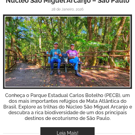
Núcleo São Miguel Arcanjo – São Paulo
28 de Janeiro, 2026
Inspire-se!
Conheça o Parque Estadual Carlos Botelho (PECB), um
dos mais importantes refúgios de Mata Atlântica do
Brasil. Explore as trilhas do Núcleo São Miguel Arcanjo e
descubra a rica biodiversidade de um dos principais
destinos de ecoturismo de São Paulo.
Leia Mais!