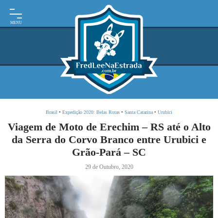
INÍCIO
MOTO
EXPEDIÇÕES
ARGENTINA
BRASIL
Brasil
•
Expedição 2020: Belas Rotas
•
Santa Catarina
•
Urubici
PARAGUAI
Viagem de Moto de Erechim – RS até o Alto
da Serra do Corvo Branco entre Urubici e
URUGUAI
Grão-Pará – SC
FRASES
29 de Outubro, 2020
DE
VIAGEM
MAPAS
RODOVIÁRIOS
E-