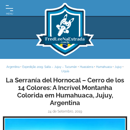
INÍCIO
MOTO
EXPEDIÇÕES
ARGENTINA
BRASIL
Argentina
•
Expedição 2019: Salta – Jujuy – Tucumán
•
Huacalera
•
Humahuaca
•
Jujuy
•
PARAGUAI
Uquía
La Serranía del Hornocal – Cerro de los
URUGUAI
14 Colores: A Incrível Montanha
Colorida em Humahuaca, Jujuy,
FRASES
DE
Argentina
VIAGEM
24 de Setembro, 2019
MAPAS
RODOVIÁRIOS
E-