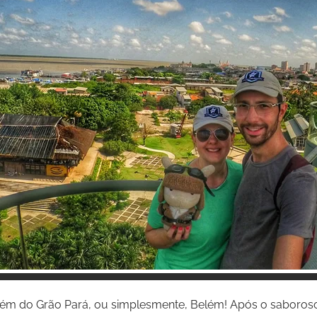
Inspire-se!
lém do Grão Pará, ou simplesmente, Belém! Após o saboroso