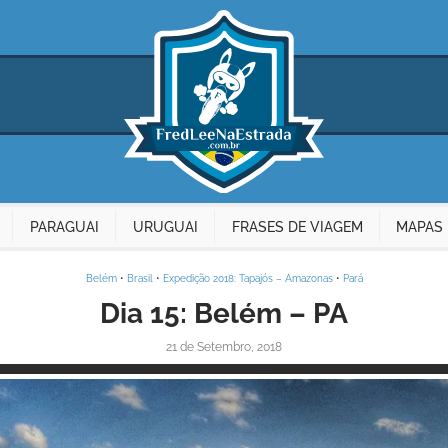
PARAGUAI
URUGUAI
FRASES DE VIAGEM
MAPAS 
Belém
•
Brasil
•
Expedição 2018: Tapajós – Amazonas
•
Pará
Dia 15: Belém – PA
21 de Setembro, 2018