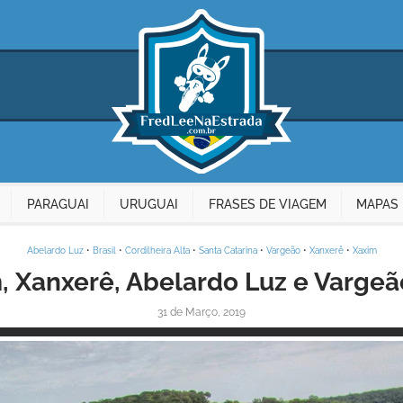
PARAGUAI
URUGUAI
FRASES DE VIAGEM
MAPAS 
Abelardo Luz
•
Brasil
•
Cordilheira Alta
•
Santa Catarina
•
Vargeão
•
Xanxerê
•
Xaxim
, Xanxerê, Abelardo Luz e Vargeã
31 de Março, 2019