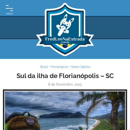
INÍCIO
MOTO
EXPEDIÇÕES
ARGENTINA
BRASIL
Brasil
•
Florianópolis
•
Santa Catarina
PARAGUAI
Sul da ilha de Florianópolis – SC
8 de Novembro, 2015
URUGUAI
FRASES
DE
VIAGEM
MAPAS
RODOVIÁRIOS
Inspire-se!
E-