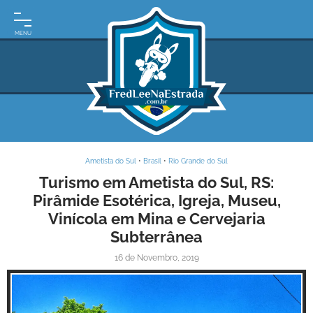
INÍCIO
MOTO
EXPEDIÇÕES
ARGENTINA
BRASIL
Ametista do Sul
•
Brasil
•
Rio Grande do Sul
PARAGUAI
Turismo em Ametista do Sul, RS:
Pirâmide Esotérica, Igreja, Museu,
URUGUAI
Vinícola em Mina e Cervejaria
FRASES
Subterrânea
DE
VIAGEM
16 de Novembro, 2019
MAPAS
RODOVIÁRIOS
E-