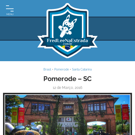
INÍCIO
MOTO
EXPEDIÇÕES
ARGENTINA
BRASIL
Brasil
•
Pomerode
•
Santa Catarina
PARAGUAI
Pomerode – SC
12 de Março, 2016
URUGUAI
FRASES
DE
VIAGEM
MAPAS
RODOVIÁRIOS
Inspire-se!
E-