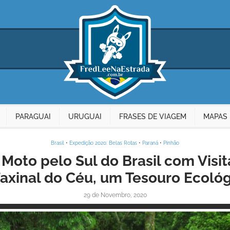
PARAGUAI
URUGUAI
FRASES DE VIAGEM
MAPAS 
Brasil
•
Expedição 2020: Belas Rotas
•
Paraná
•
Pinhão
Moto pelo Sul do Brasil com Visit
axinal do Céu, um Tesouro Ecoló
29 de Novembro, 2020