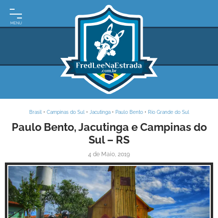
INÍCIO
MOTO
EXPEDIÇÕES
ARGENTINA
BRASIL
Brasil
•
Campinas do Sul
•
Jacutinga
•
Paulo Bento
•
Rio Grande do Sul
PARAGUAI
Paulo Bento, Jacutinga e Campinas do
Sul – RS
URUGUAI
4 de Maio, 2019
FRASES
DE
VIAGEM
MAPAS
RODOVIÁRIOS
E-