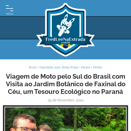
INÍCIO
MOTO
EXPEDIÇÕES
ARGENTINA
BRASIL
Brasil
•
Expedição 2020: Belas Rotas
•
Paraná
•
Pinhão
PARAGUAI
Viagem de Moto pelo Sul do Brasil com
Visita ao Jardim Botânico de Faxinal do
URUGUAI
Céu, um Tesouro Ecológico no Paraná
FRASES
29 de Novembro, 2020
DE
VIAGEM
MAPAS
RODOVIÁRIOS
E-