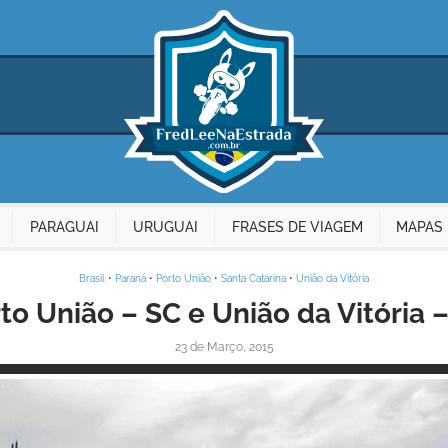
PARAGUAI
URUGUAI
FRASES DE VIAGEM
MAPAS 
Brasil
•
Paraná
•
Porto União
•
Santa Catarina
•
União da Vitória
to União – SC e União da Vitória 
23 de Março, 2015