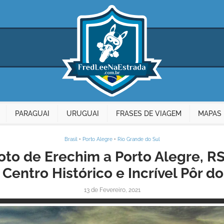
PARAGUAI
URUGUAI
FRASES DE VIAGEM
MAPAS 
Brasil
•
Porto Alegre
•
Rio Grande do Sul
to de Erechim a Porto Alegre, RS:
Centro Histórico e Incrível Pôr d
13 de Fevereiro, 2021