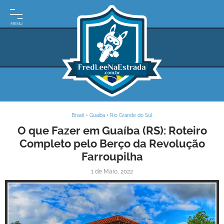
INÍCIO
MOTO
EXPEDIÇÕES
ARGENTINA
BRASIL
Brasil
•
Guaíba
•
Rio Grande do Sul
PARAGUAI
O que Fazer em Guaíba (RS): Roteiro
Completo pelo Berço da Revolução
URUGUAI
Farroupilha
FRASES
1 de Maio, 2022
DE
VIAGEM
MAPAS
RODOVIÁRIOS
E-