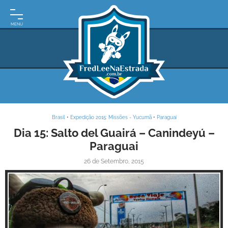
INÍCIO
MOTO
EXPEDIÇÕES
ARGENTINA
BRASIL
Brasil
•
Expedição 2015: Missões - Yucumã
•
Paraguai
PARAGUAI
Dia 15: Salto del Guairá – Canindeyú –
Paraguai
URUGUAI
26 de Setembro, 2015
FRASES
DE
VIAGEM
MAPAS
RODOVIÁRIOS
E-