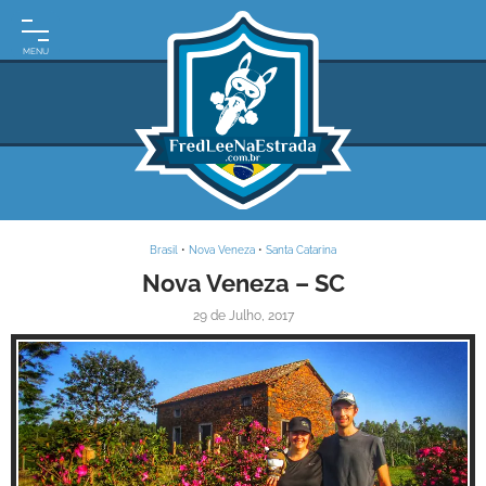
INÍCIO
MOTO
EXPEDIÇÕES
ARGENTINA
BRASIL
Brasil
•
Nova Veneza
•
Santa Catarina
PARAGUAI
Nova Veneza – SC
29 de Julho, 2017
URUGUAI
FRASES
DE
VIAGEM
MAPAS
RODOVIÁRIOS
Inspire-se!
E-