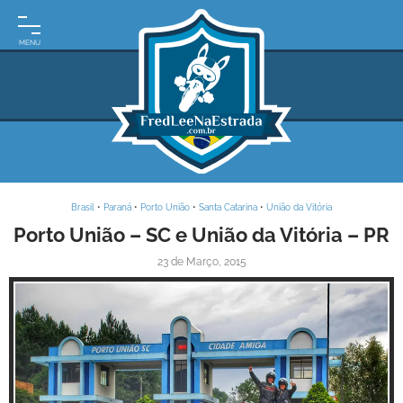
INÍCIO
MOTO
EXPEDIÇÕES
ARGENTINA
BRASIL
Brasil
•
Paraná
•
Porto União
•
Santa Catarina
•
União da Vitória
PARAGUAI
Porto União – SC e União da Vitória – PR
23 de Março, 2015
URUGUAI
FRASES
DE
VIAGEM
MAPAS
RODOVIÁRIOS
Inspire-se!
E-